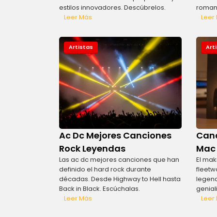
estilos innovadores. Descúbrelos.
romant
Leer Más
Leer
Artistas
Art
Ac Dc Mejores Canciones
Canc
Rock Leyendas
Mac 
Las ac dc mejores canciones que han
El mak
definido el hard rock durante
fleetw
décadas. Desde Highway to Hell hasta
legend
Back in Black. Escúchalas.
genial
Leer Más
Leer