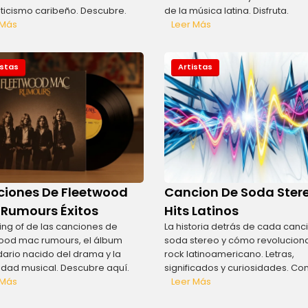
icismo caribeño. Descubre.
de la música latina. Disfruta.
 Más
Leer Más
istas
Artistas
iones De Fleetwood
Cancion De Soda Ster
Rumours Éxitos
Hits Latinos
ing of de las canciones de
La historia detrás de cada canc
ood mac rumours, el álbum
soda stereo y cómo revoluciona
ario nacido del drama y la
rock latinoamericano. Letras,
idad musical. Descubre aquí.
significados y curiosidades. Co
 Más
Leer Más