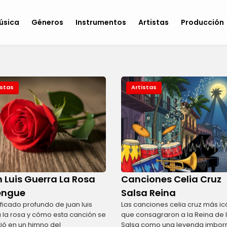
úsica
Géneros
Instrumentos
Artistas
Producción
istas
Artistas
 Luis Guerra La Rosa
Canciones Celia Cruz
engue
Salsa Reina
nificado profundo de juan luis
Las canciones celia cruz más ic
 la rosa y cómo esta canción se
que consagraron a la Reina de 
tió en un himno del
Salsa como una leyenda imbor