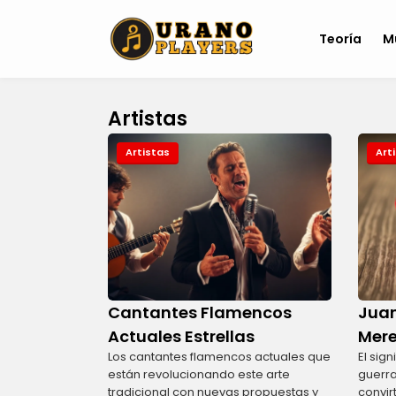
Teoría
M
Artistas
Artistas
Art
Cantantes Flamencos
Juan
Actuales Estrellas
Mer
Los cantantes flamencos actuales que
El sig
están revolucionando este arte
guerra
tradicional con nuevas propuestas y
convir