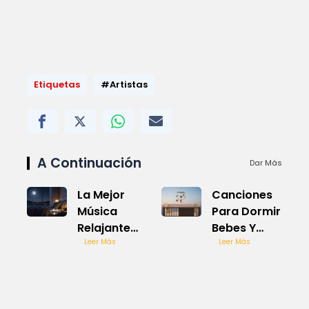
Etiquetas
#Artistas
A Continuación
Dar Más
La Mejor
Canciones
Música
Para Dormir
Relajante
Bebes Y
para Dormir
Leer Más
Relajarse
Leer Más
Profundo
Profundamente
Suave