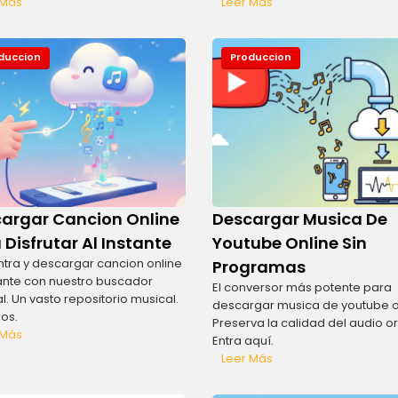
 Más
Leer Más
duccion
Produccion
argar Cancion Online
Descargar Musica De
 Disfrutar Al Instante
Youtube Online Sin
tra y descargar cancion online
Programas
tante con nuestro buscador
El conversor más potente para
al. Un vasto repositorio musical.
descargar musica de youtube o
nos.
Preserva la calidad del audio ori
 Más
Entra aquí.
Leer Más