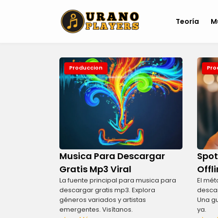
Teoría
M
Produccion
Pro
Musica Para Descargar
Spot
Gratis Mp3 Viral
Offl
La fuente principal para musica para
El mét
descargar gratis mp3. Explora
descar
géneros variados y artistas
Una gu
emergentes. Visítanos.
ya.