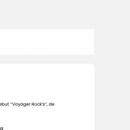
ebut “Voyager Rock’s”, de
va