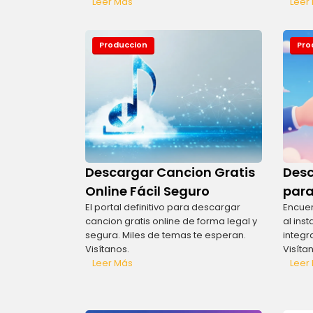
Leer Más
Leer
Produccion
Pro
Descargar Cancion Gratis
Desc
Online Fácil Seguro
para
El portal definitivo para descargar
Encuen
cancion gratis online de forma legal y
al ins
segura. Miles de temas te esperan.
integr
Visítanos.
Visíta
Leer Más
Leer