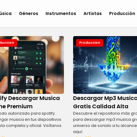
úsica
Géneros
Instrumentos
Artistas
Producción
duccion
Produccion
ify Descargar Musica
Descargar Mp3 Music
ine Premium
Gratis Calidad Alta
odo autorizado para spotify
Descubre el repositorio más g
gar musica en tus dispositivos.
para descargar mp3 musica gra
ía completa y oficial. Visítanos
universo de sonido a tu alcance.
aquí.