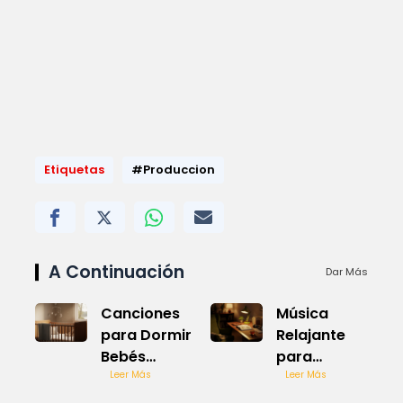
Etiquetas
#Produccion
A Continuación
Dar Más
Canciones
Música
para Dormir
Relajante
Bebés
para
Música
Leer Más
Estudiar y
Leer Más
Relajante
Trabajar