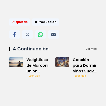
Etiquetas
#Produccion
A Continuación
Dar Más
Weightless
Canción
de Marconi
para Dormir
Union
Niños Suave
escuchar
Leer Más
y Dulce
Leer Más