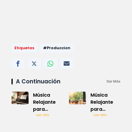
Etiquetas
#Produccion
A Continuación
Dar Más
Música
Música
Relajante
Relajante
para
para
Estudiar
Leer Más
Trabajar
Leer Más
Piano
Alegre
Efectiva
Efectiva