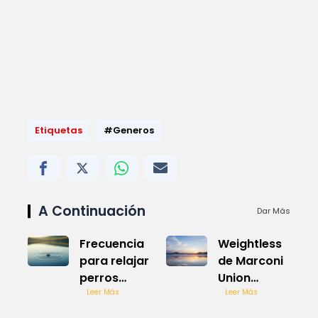
Etiquetas
#Generos
A Continuación
Dar Más
Frecuencia
Weightless
para relajar
de Marconi
perros
Union
efectiva y
Leer Más
relajante
Leer Más
probada
mundial