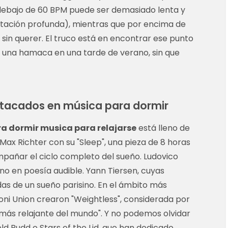
 debajo de 60 BPM puede ser demasiado lenta y
tación profunda), mientras que por encima de
in querer. El truco está en encontrar ese punto
una hamaca en una tarde de verano, sin que
stacados en música para dormir
ra dormir musica para relajarse
está lleno de
ax Richter con su "Sleep", una pieza de 8 horas
añar el ciclo completo del sueño. Ludovico
iano en poesía audible. Yann Tiersen, cuyas
s de un sueño parisino. En el ámbito más
i Union crearon "Weightless", considerada por
más relajante del mundo". Y no podemos olvidar
d Budd o Stars of the Lid, que han dedicado