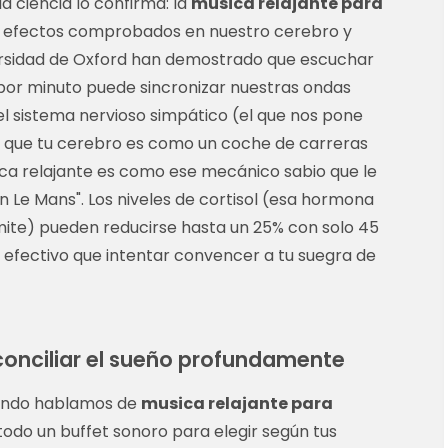
a ciencia lo confirma: la
musica relajante para
 efectos comprobados en nuestro cerebro y
versidad de Oxford han demostrado que escuchar
por minuto puede sincronizar nuestras ondas
el sistema nervioso simpático (el que nos pone
 que tu cerebro es como un coche de carreras
ica relajante es como ese mecánico sabio que le
en Le Mans". Los niveles de cortisol (esa hormona
ímite) pueden reducirse hasta un 25% con solo 45
 efectivo que intentar convencer a tu suegra de
conciliar el sueño profundamente
uando hablamos de
musica relajante para
 todo un buffet sonoro para elegir según tus