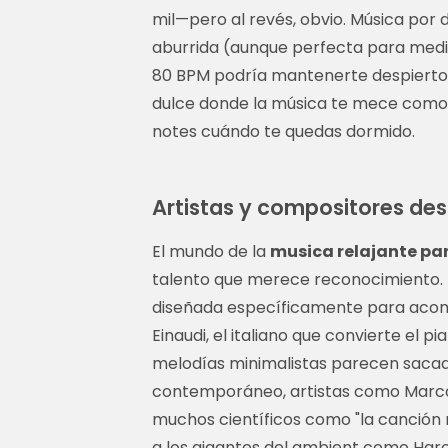
mil—pero al revés, obvio. Música por
aburrida (aunque perfecta para medi
80 BPM podría mantenerte despierto s
dulce donde la música te mece como 
notes cuándo te quedas dormido.
Artistas y compositores de
El mundo de la
musica relajante pa
talento que merece reconocimiento. M
diseñada específicamente para acomp
Einaudi, el italiano que convierte el p
melodías minimalistas parecen sacada
contemporáneo, artistas como Marcon
muchos científicos como "la canción 
a los gigantes del ambient como Harol