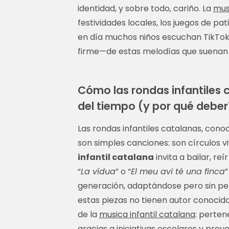
identidad, y sobre todo, cariño. La
mus
festividades locales, los juegos de pa
en día muchos niños escuchan TikTok
firme—de estas melodías que suenan 
Cómo las rondas infantiles 
del tiempo (y por qué deber
Las rondas infantiles catalanas, cono
son simples canciones: son círculos 
infantil catalana
invita a bailar, r
“
La vídua
” o “
El meu avi té una finca
”
generación, adaptándose pero sin pe
estas piezas no tienen autor conocid
de la
musica infantil catalana
: perten
gracias a iniciativas escolares y proy