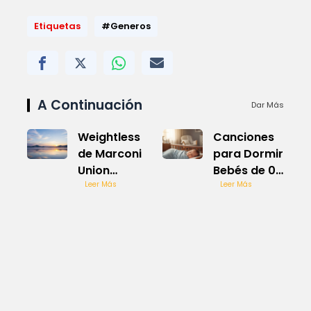
Etiquetas
#Generos
A Continuación
Dar Más
Weightless
Canciones
de Marconi
para Dormir
Union
Bebés de 0
relajante
Leer Más
a 3 Meses
Leer Más
mundial
Suave y
Calmante