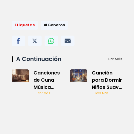
Etiquetas
#Generos
A Continuación
Dar Más
Canciones
Canción
de Cuna
para Dormir
Música
Niños Suave
Relajante
Leer Más
y Dulce
Leer Más
para Niños
Suave y
Dulce