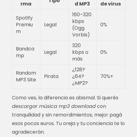
Tipo
rma
d MP3
de virus
160–320
Spotify
kbps
Premiu
Legal
0%
(Ogg
m
Vorbis)
320
Bandca
Legal
kbps o
0%
mp
más
¿128?
Random
Pirata
¿64?
70%+
MP3 Site
¿MP2?
Como ves, la diferencia es abismal. Si querés
descargar música mp3 download
con
tranquilidad y sin remordimientos, mejor pagá
esos pocos euros. Tu oreja y tu conciencia te lo
agradecerán.