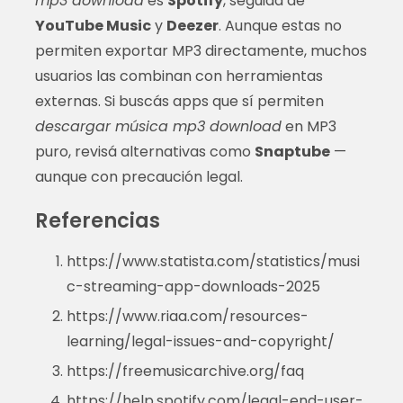
mp3 download
es
Spotify
, seguida de
YouTube Music
y
Deezer
. Aunque estas no
permiten exportar MP3 directamente, muchos
usuarios las combinan con herramientas
externas. Si buscás apps que sí permiten
descargar música mp3 download
en MP3
puro, revisá alternativas como
Snaptube
—
aunque con precaución legal.
Referencias
https://www.statista.com/statistics/musi
c-streaming-app-downloads-2025
https://www.riaa.com/resources-
learning/legal-issues-and-copyright/
https://freemusicarchive.org/faq
https://help.spotify.com/legal-end-user-