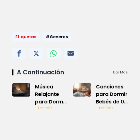
Etiquetas
#Generos
A Continuación
Dar Más
Música
Canciones
Relajante
para Dormir
para Dormir
Bebés de 0
Sueño
Leer Más
a 3 Meses
Leer Más
Profundo
Suave y
Rápido
Calmante