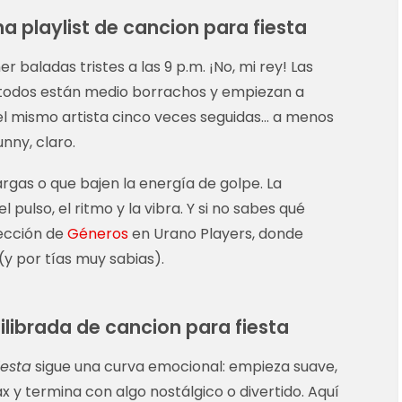
a playlist de cancion para fiesta
 baladas tristes a las 9 p.m. ¡No, mi rey! Las
a todos están medio borrachos y empiezan a
r el mismo artista cinco veces seguidas… a menos
nny, claro.
rgas o que bajen la energía de golpe. La
 pulso, el ritmo y la vibra. Y si no sabes qué
sección de
Géneros
en Urano Players, donde
y por tías muy sabias).
ilibrada de cancion para fiesta
iesta
sigue una curva emocional: empieza suave,
ax y termina con algo nostálgico o divertido. Aquí