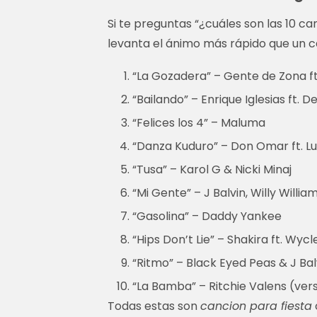
Si te preguntas “¿cuáles son las 10 ca
levanta el ánimo más rápido que un c
“La Gozadera” – Gente de Zona f
“Bailando” – Enrique Iglesias ft
“Felices los 4” – Maluma
“Danza Kuduro” – Don Omar ft. L
“Tusa” – Karol G & Nicki Minaj
“Mi Gente” – J Balvin, Willy Willia
“Gasolina” – Daddy Yankee
“Hips Don’t Lie” – Shakira ft. Wyc
“Ritmo” – Black Eyed Peas & J Bal
“La Bamba” – Ritchie Valens (vers
Todas estas son
cancion para fiesta