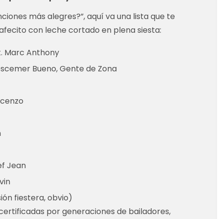
nciones más alegres?”, aquí va una lista que te
afecito con leche cortado en plena siesta:
t. Marc Anthony
. Descemer Bueno, Gente de Zona
ucenzo
m
lef Jean
vin
ión fiestera, obvio)
certificadas por generaciones de bailadores,