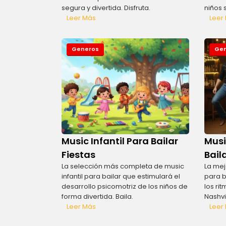
segura y divertida. Disfruta.
niños 
Leer Más
Leer
Generos
Gen
Music Infantil Para Bailar
Musi
Fiestas
Bail
La selección más completa de music
La mej
infantil para bailar que estimulará el
para b
desarrollo psicomotriz de los niños de
los ri
forma divertida. Baila.
Nashvil
Leer Más
Leer