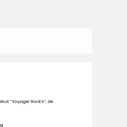
ebut “Voyager Rock’s”, de
va