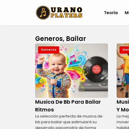
Teoría
M
Generos, Bailar
Generos
Gen
Musica De Bb Para Bailar
Musi
Ritmos
Y Mo
La selección perfecta de musica de
La mej
bb para bailar que estimulará su
mover 
desarrollo psicomotriz de forma
habili